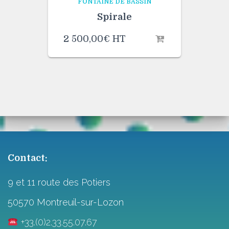
FONTAINE DE BASSIN
Spirale
2 500,00
€
HT
Contact:
9 et 11 route des Potiers
50570 Montreuil-sur-Lozon
+33.(0)2.33.55.07.67