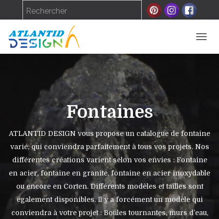
DÉPLI
LA
NAVIG
Fontaines
ATLANTID DESIGN vous propose un catalogue de fontaine
varié, qui conviendra parfaitement à tous vos projets. Nos
différentes créations varient selon vos envies : Fontaine
en acier, fontaine en granite, fontaine en acier inoxydable
ou encore en Corten. Différents modèles et tailles sont
également disponibles. Il y a forcément un modèle qui
conviendra à votre projet : Boules tournantes, murs d’eau,